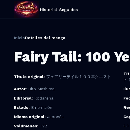
Historial
Seguidos
Inicio
Detalles del manga
Fairy Tail: 100 Y
Tít
Título original:
フェアリーテイル１００年クエスト
ト (
Autor
:
Hiro Mashima
Ilu
Editorial:
Kodansha
Fec
Estado
:
En emisión
Rev
Idioma original
:
Japonés
Cap
Volúmenes:
+
22
9.3