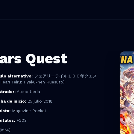
ears Quest
ulo alternativo:
フェアリーテイル１００年クエス
Fearī Teiru: Hyaku-nen Kuesuto)
strador
:
Atsuo Ueda
ha de inicio:
25 julio 2018
ista:
Magazine Pocket
ítulos:
+
203
(1680)