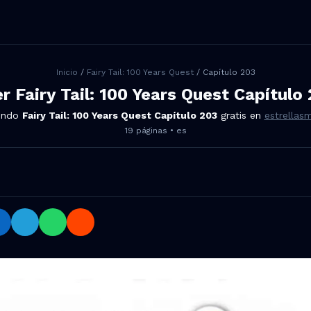
Inicio
/
Fairy Tail: 100 Years Quest
/ Capítulo
203
er
Fairy Tail: 100 Years Quest
Capítulo
endo
Fairy Tail: 100 Years Quest
Capítulo
203
gratis en
estrella
19
páginas •
es
Quest Capítulo 203 en Facebook, Twitter, LinkedIn, Telegra