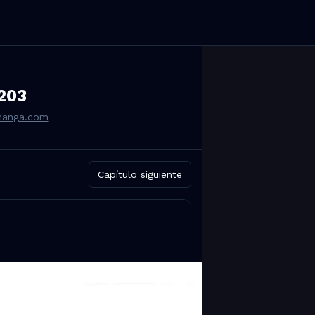
203
smanga.com
Capítulo siguiente
m, WhatsApp y Reddit.