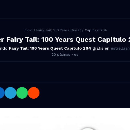
Inicio
/
Fairy Tail: 100 Years Quest
/ Capítulo
204
er
Fairy Tail: 100 Years Quest
Capítulo
endo
Fairy Tail: 100 Years Quest
Capítulo
204
gratis en
estrella
20
páginas •
es
Quest Capítulo 204 en Facebook, Twitter, LinkedIn, Telegr