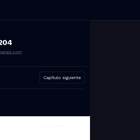
204
smanga.com
Capítulo siguiente
am, WhatsApp y Reddit.