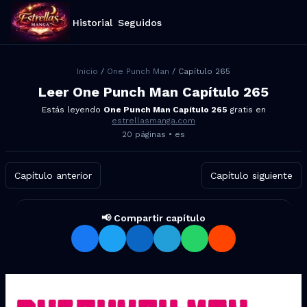
Historial
Seguidos
Inicio
/
One Punch Man
/ Capítulo
265
Leer
One Punch Man
Capítulo
265
Estás leyendo
One Punch Man
Capítulo
265
gratis en
estrellasmanga.com
20
páginas •
es
Capítulo anterior
Capítulo siguiente
📢 Compartir capítulo
Compartir One Punch Man Cap