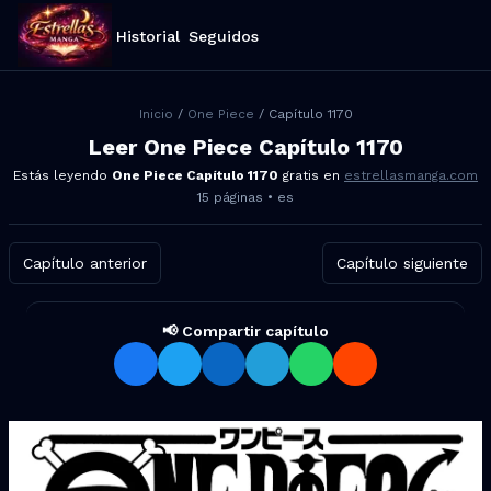
Historial
Seguidos
Inicio
/
One Piece
/ Capítulo
1170
Leer
One Piece
Capítulo
1170
Estás leyendo
One Piece
Capítulo
1170
gratis en
estrellasmanga.com
15
páginas •
es
Capítulo anterior
Capítulo siguiente
📢 Compartir capítulo
Compartir One Piece Capítulo