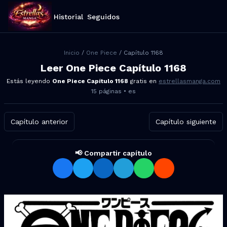
Historial
Seguidos
Inicio
/
One Piece
/ Capítulo
1168
Leer
One Piece
Capítulo
1168
Estás leyendo
One Piece
Capítulo
1168
gratis en
estrellasmanga.com
15
páginas •
es
Capítulo anterior
Capítulo siguiente
📢 Compartir capítulo
Compartir One Piece Capítulo