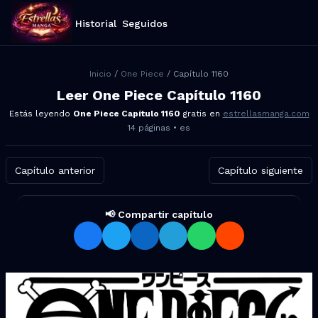
Historial
Seguidos
Inicio
/
One Piece
/ Capítulo
1160
Leer
One Piece
Capítulo
1160
Estás leyendo
One Piece
Capítulo
1160
gratis en
estrellasmanga.com
14
páginas •
es
Capítulo anterior
Capítulo siguiente
📢 Compartir capítulo
Compartir One Piece Capítulo