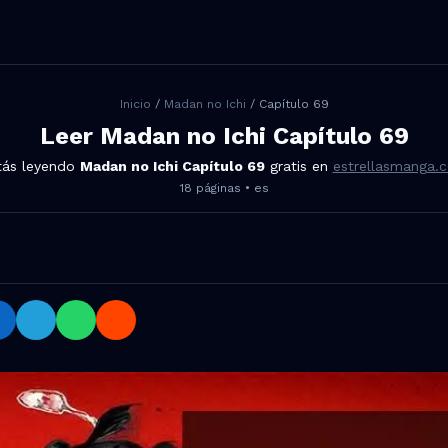
Inicio
/
Madan no Ichi
/ Capítulo
69
Leer
Madan no Ichi
Capítulo
69
tás leyendo
Madan no Ichi
Capítulo
69
gratis en
estrellasmanga.
18
páginas •
es
 69 en Facebook, Twitter, LinkedIn, Telegram, WhatsApp y