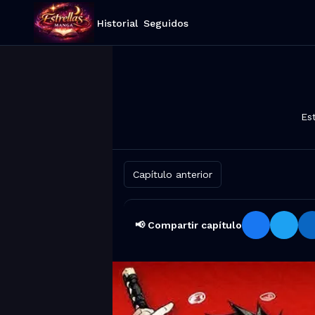
Historial
Seguidos
Es
Capítulo anterior
📢 Compartir capítulo
Compartir Madan no Ichi Capítulo