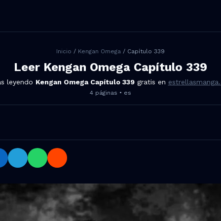
Inicio
/
Kengan Omega
/ Capítulo
339
Leer
Kengan Omega
Capítulo
339
ás leyendo
Kengan Omega
Capítulo
339
gratis en
estrellasmanga
4
páginas •
es
 339 en Facebook, Twitter, LinkedIn, Telegram, WhatsApp