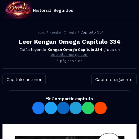
Historial
Seguidos
Inicio
/
Kengan Omega
/ Capítulo
334
Leer
Kengan Omega
Capítulo
334
Estás leyendo
Kengan Omega
Capítulo
334
gratis en
estrellasmanga.com
5
páginas •
es
Capítulo anterior
Capítulo siguiente
📢 Compartir capítulo
Compartir Kengan Omega Capí