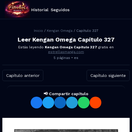
Historial
Seguidos
Inicio
/
Kengan Omega
/ Capítulo
327
Leer
Kengan Omega
Capítulo
327
Estás leyendo
Kengan Omega
Capítulo
327
gratis en
estrellasmanga.com
5
páginas •
es
Capítulo anterior
Capítulo siguiente
📢 Compartir capítulo
Compartir Kengan Omega Capí