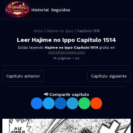
Historial
Seguidos
Inicio
/
Hajime no Ippo
/ Capítulo
1514
Leer
Hajime no Ippo
Capítulo
1514
Estás leyendo
Hajime no Ippo
Capítulo
1514
gratis en
estrellasmanga.com
14
páginas •
es
Capítulo anterior
Capítulo siguiente
📢 Compartir capítulo
Compartir Hajime no Ippo Cap