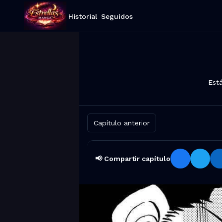
Historial
Seguidos
Est
Capítulo anterior
📢 Compartir capítulo
Compartir Hajime no Ippo Capítul