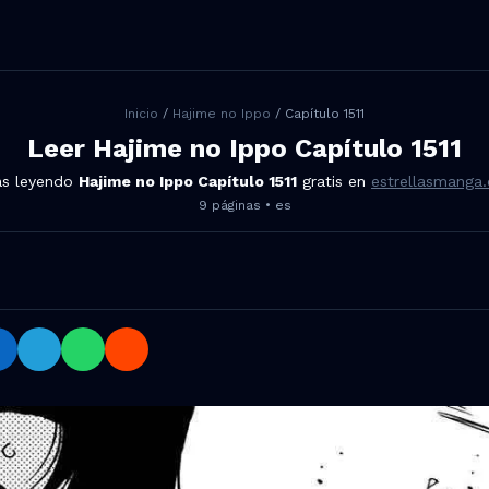
Inicio
/
Hajime no Ippo
/ Capítulo
1511
Leer
Hajime no Ippo
Capítulo
1511
ás leyendo
Hajime no Ippo
Capítulo
1511
gratis en
estrellasmanga
9
páginas •
es
o 1511 en Facebook, Twitter, LinkedIn, Telegram, WhatsAp