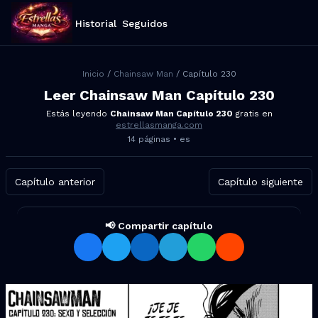
Historial
Seguidos
Inicio
/
Chainsaw Man
/ Capítulo
230
Leer
Chainsaw Man
Capítulo
230
Estás leyendo
Chainsaw Man
Capítulo
230
gratis en
estrellasmanga.com
14
páginas •
es
Capítulo anterior
Capítulo siguiente
📢 Compartir capítulo
Compartir Chainsaw Man Capí